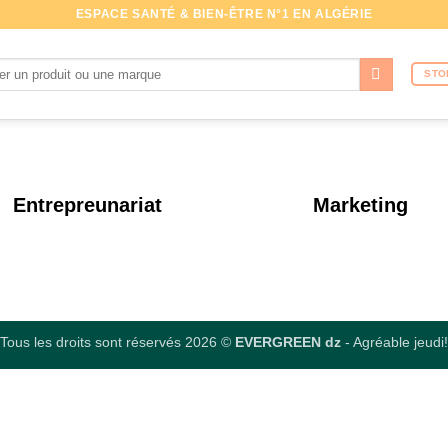
ESPACE SANTÉ & BIEN-ÊTRE N°1 EN ALGÉRIE
che
STO
Entrepreunariat
Marketing
Tous les droits sont réservés 2026 ©
EVERGREEN dz
- Agréable jeudi!