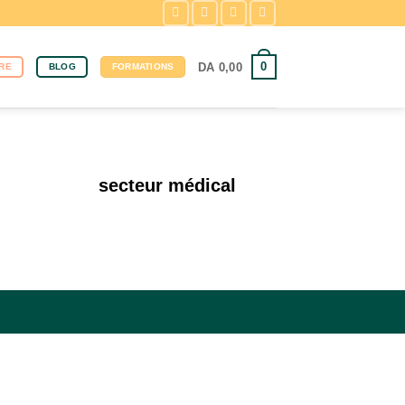
0
DA
0,00
RE
BLOG
FORMATIONS
secteur médical