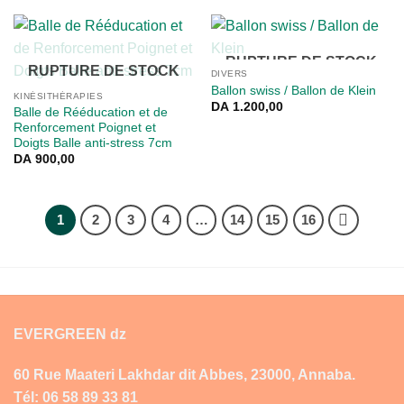
RUPTURE DE STOCK
RUPTURE DE STOCK
DIVERS
Ballon swiss / Ballon de Klein
KINÉSITHÉRAPIES
DA
1.200,00
Balle de Rééducation et de
Renforcement Poignet et
Doigts Balle anti-stress 7cm
DA
900,00
1
2
3
4
…
14
15
16
EVERGREEN dz
60 Rue Maateri Lakhdar dit Abbes, 23000, Annaba.
Tél: 06 58 89 33 81