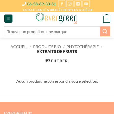
Passer
06-58-89-33-81
au
ESPACE SANTÉ & BIEN-ÊTRE N°1 EN ALGÉRIE
contenu
0
Recherche
pour :
ACCUEIL
/
PRODUITS BIO
/
PHYTOTHÉRAPIE
/
EXTRAITS DE FRUITS
FILTRER
Aucun produit ne correspond à votre sélection.
EVERGREEN dz