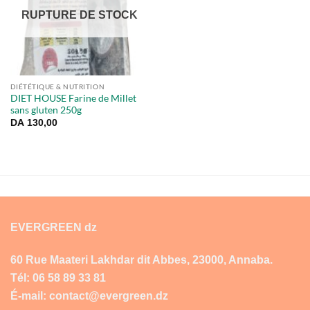
RUPTURE DE STOCK
DIÉTÉTIQUE & NUTRITION
DIET HOUSE Farine de Millet
sans gluten 250g
DA
130,00
EVERGREEN dz
60 Rue Maateri Lakhdar dit Abbes, 23000, Annaba.
Tél: 06 58 89 33 81
É-mail: contact@evergreen.dz