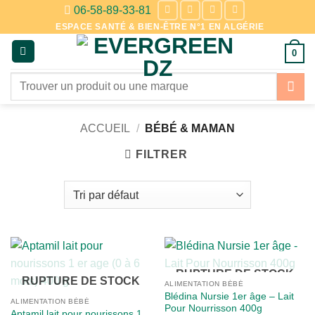
Passer
06-58-89-33-81
au
ESPACE SANTÉ & BIEN-ÊTRE N°1 EN ALGÉRIE
contenu
0
Recherche
pour :
ACCUEIL
/
BÉBÉ & MAMAN
FILTRER
RUPTURE DE STOCK
RUPTURE DE STOCK
ALIMENTATION BÉBÉ
Blédina Nursie 1er âge – Lait
ALIMENTATION BÉBÉ
Pour Nourrisson 400g
Aptamil lait pour nourissons 1