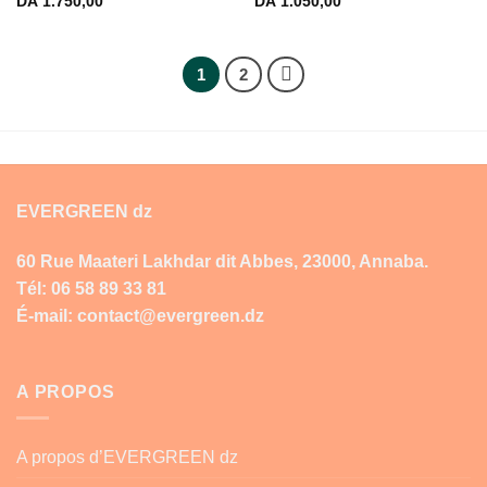
DA
1.750,00
DA
1.050,00
1
2
EVERGREEN dz
60 Rue Maateri Lakhdar dit Abbes, 23000, Annaba.
Tél: 06 58 89 33 81
É-mail: contact@evergreen.dz
A PROPOS
A propos d’EVERGREEN dz