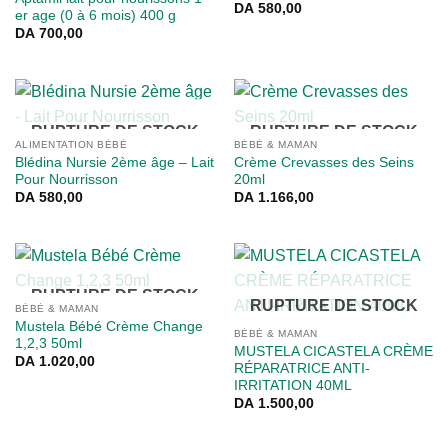
DA
580,00
er age (0 à 6 mois) 400 g
DA
700,00
RUPTURE DE STOCK
RUPTURE DE STOCK
ALIMENTATION BÉBÉ
BÉBÉ & MAMAN
Blédina Nursie 2ème âge – Lait
Crème Crevasses des Seins
Pour Nourrisson
20ml
DA
580,00
DA
1.166,00
RUPTURE DE STOCK
RUPTURE DE STOCK
BÉBÉ & MAMAN
Mustela Bébé Crème Change
BÉBÉ & MAMAN
1,2,3 50ml
MUSTELA CICASTELA CRÈME
DA
1.020,00
RÉPARATRICE ANTI-
IRRITATION 40ML
DA
1.500,00