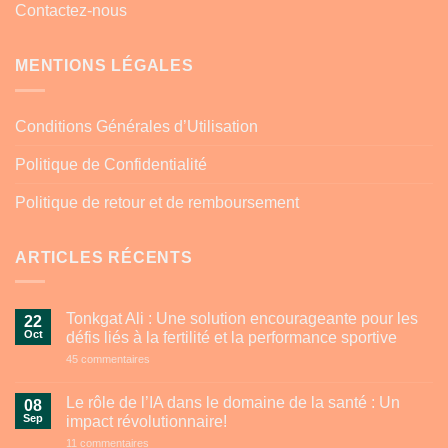
Contactez-nous
MENTIONS LÉGALES
Conditions Générales d’Utilisation
Politique de Confidentialité
Politique de retour et de remboursement
ARTICLES RÉCENTS
Tonkgat Ali : Une solution encourageante pour les
22
Oct
défis liés à la fertilité et la performance sportive
sur
45 commentaires
Tonkgat
Ali
:
Le rôle de l’IA dans le domaine de la santé : Un
08
Une
Sep
impact révolutionnaire!
solution
encourageante
sur
11 commentaires