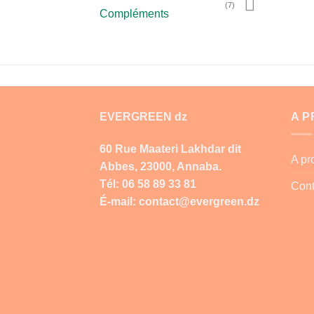
(7)
Compléments
EVERGREEN dz
A 
60 Rue Maateri Lakhdar dit
A p
Abbes, 23000, Annaba.
Tél: 06 58 89 33 81
Cont
É-mail: contact@evergreen.dz