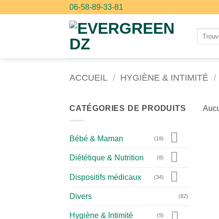
Passer
06-58-89-33-81
au
contenu
Recher
pour :
ACCUEIL
/
HYGIÈNE & INTIMITÉ
/
CATÉGORIES DE PRODUITS
Aucu
Bébé & Maman
(19)
Diététique & Nutrition
(8)
Dispositifs médicaux
(34)
Divers
(82)
Hygiène & Intimité
(9)