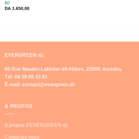
60
DA
1.650,00
EVERGREEN dz
60 Rue Maateri Lakhdar dit Abbes, 23000, Annaba.
Tél: 06 58 89 33 81
É-mail: contact@evergreen.dz
A PROPOS
A propos d’EVERGREEN dz
Contactez-nous