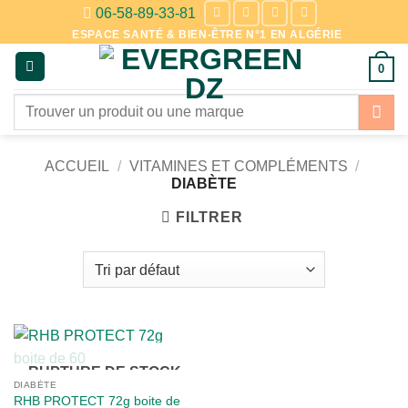
Passer
06-58-89-33-81
au
ESPACE SANTÉ & BIEN-ÊTRE N°1 EN ALGÉRIE
contenu
0
Recherche
pour :
ACCUEIL
/
VITAMINES ET COMPLÉMENTS
/
DIABÈTE
FILTRER
RUPTURE DE STOCK
DIABÈTE
RHB PROTECT 72g boite de