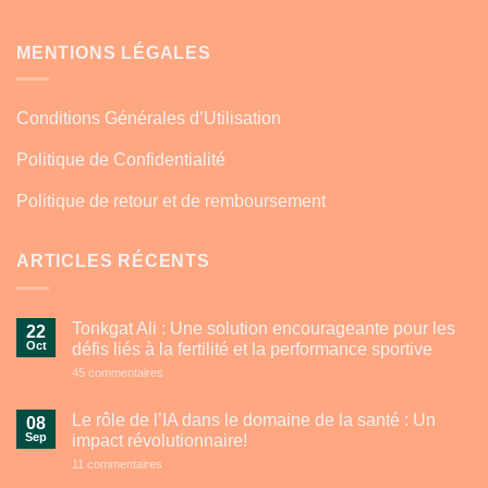
MENTIONS LÉGALES
Conditions Générales d’Utilisation
Politique de Confidentialité
Politique de retour et de remboursement
ARTICLES RÉCENTS
Tonkgat Ali : Une solution encourageante pour les
22
Oct
défis liés à la fertilité et la performance sportive
sur
45 commentaires
Tonkgat
Ali
:
Le rôle de l’IA dans le domaine de la santé : Un
08
Une
Sep
impact révolutionnaire!
solution
encourageante
sur
11 commentaires
pour
Le
les