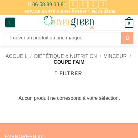
Passer
06-58-89-33-81
au
ESPACE SANTÉ & BIEN-ÊTRE N°1 EN ALGÉRIE
contenu
0
Recherche
pour :
ACCUEIL
/
DIÉTÉTIQUE & NUTRITION
/
MINCEUR
/
COUPE FAIM
FILTRER
Aucun produit ne correspond à votre sélection.
EVERGREEN dz