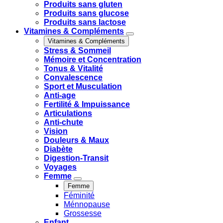
Produits sans gluten
Produits sans glucose
Produits sans lactose
Vitamines & Compléments
Vitamines & Compléments
Stress & Sommeil
Mémoire et Concentration
Tonus & Vitalité
Convalescence
Sport et Musculation
Anti-age
Fertilité & Impuissance
Articulations
Anti-chute
Vision
Douleurs & Maux
Diabète
Digestion-Transit
Voyages
Femme
Femme
Féminité
Ménnopause
Grossesse
Enfant