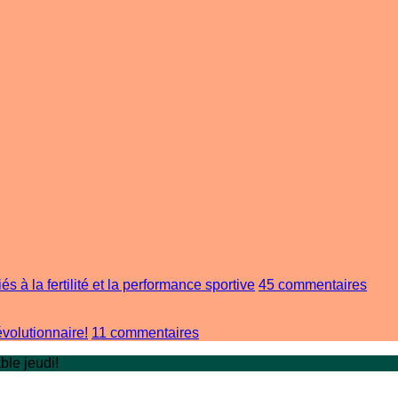
sur
s à la fertilité et la performance sportive
45 commentaires
Tonk
Ali
sur
:
évolutionnaire!
11 commentaires
Le
Une
ble jeudi!
rôle
solut
de
enco
l’IA
pour