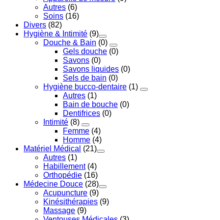
Autres
(6)
Soins
(16)
Divers
(82)
Hygiène & Intimité
(9)
Douche & Bain
(0)
Gels douche
(0)
Savons
(0)
Savons liquides
(0)
Sels de bain
(0)
Hygiène bucco-dentaire
(1)
Autres
(1)
Bain de bouche
(0)
Dentifrices
(0)
Intimité
(8)
Femme
(4)
Homme
(4)
Matériel Médical
(21)
Autres
(1)
Habillement
(4)
Orthopédie
(16)
Médecine Douce
(28)
Acupuncture
(9)
Kinésithérapies
(9)
Massage
(9)
Ventouses Médicales
(3)