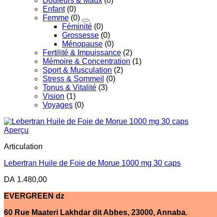
Douleurs & Maux
(0)
Enfant
(0)
Femme
(0)
Féminité
(0)
Grossesse
(0)
Ménopause
(0)
Fertilité & Impuissance
(2)
Mémoire & Concentration
(1)
Sport & Musculation
(2)
Stress & Sommeil
(0)
Tonus & Vitalité
(3)
Vision
(1)
Voyages
(0)
Aperçu
Articulation
Lebertran Huile de Foie de Morue 1000 mg 30 caps
DA
1.480,00
EVERGREEN dz
60 Rue Maateri Lakhdar dit Abbes, 23000, Annaba.