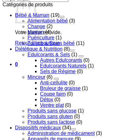
Catégories de produits
Bébé & Maman
(19)
Alimentation bébé
(3)
Change
(2)
Maman
(4)
Votre panier est vide.
Puériculture
(1)
Retour à la boutique
Toilette & Soins bébé
(11)
Diététique & Nutrition
(8)
Edulcorants & Sels
(1)
Autres Edulcorants
(0)
0
Edulcorants Naturels
(1)
Sels de Régime
(0)
Minceur
(6)
Anti-cellulite
(0)
Bruleur de graisse
(1)
Coupe faim
(0)
Détox
(0)
Ventre plat
(0)
Produits sans glucose
(1)
Produits sans gluten
(0)
Produits sans lactose
(0)
Dispositifs médicaux
(34)
Administration de médicament
(3)
Appareils de mesure
(9)