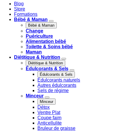
Blog
Store
Formations
Bébé & Maman
Bébé & Maman
Change
Puériculture
Alimentation bébé
Toilette & Soins bébé
Maman
Diétitique & Nutrition
Diétitique & Nutrition
Édulcorants & Sels
Édulcorants & Sels
Édulcorants naturels
Autres édulcorants
Sels de régime
Minceur
Minceur
Détox
Ventre Plat
Coupe faim
Anticellulite
Bruleur de graisse