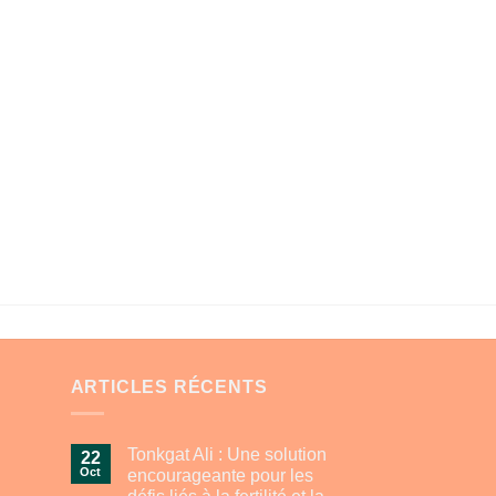
ARTICLES RÉCENTS
Tonkgat Ali : Une solution
22
Oct
encourageante pour les