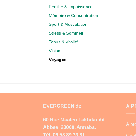
Fertilité & Impuissance
Mémoire & Concentration
Sport & Musculation
Stress & Sommeil
Tonus & Vitalité
Vision
Voyages
EVERGREEN dz
A 
60 Rue Maateri Lakhdar dit
A p
Abbes, 23000, Annaba.
Tél: 06 58 89 33 81
Cont