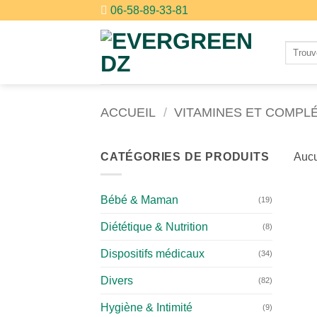
Passer
06-58-89-33-81
au
contenu
Recher
pour :
ACCUEIL
/
VITAMINES ET COMPL
CATÉGORIES DE PRODUITS
Aucu
Bébé & Maman
(19)
Diététique & Nutrition
(8)
Dispositifs médicaux
(34)
Divers
(82)
Hygiène & Intimité
(9)