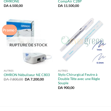
OMRONE
CompAir C28P
DA
6.500,00
DA
11.500,00
Promo !
RUPTURE DE STOCK
AUTRES
AUTRES
Stylo Chirurgical Feutre à
OMRON Nébuliseur NE C803
Double Tête avec une Règle
Le
Le
DA
7.800,00
DA
7.200,00
prix
prix
Souple
initial
actuel
DA
900,00
était :
est :
DA 7.800,00.
DA 7.200,00.