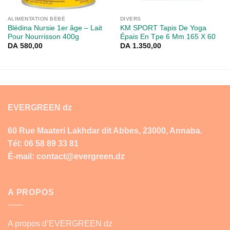
ALIMENTATION BÉBÉ
DIVERS
Blédina Nursie 1er âge – Lait
KM SPORT Tapis De Yoga
Pour Nourrisson 400g
Épais En Tpe 6 Mm 165 X 60
DA
580,00
DA
1.350,00
EVERGREEN dz
60 Rue Maateri Lakhdar dit Abbes, 23000, Annaba.
Tél: 06 58 89 33 81
É-mail: contact@evergreen.dz
A PROPOS
A propos d’EVERGREEN dz