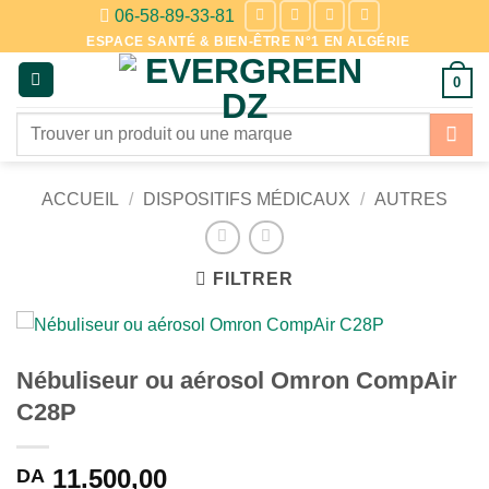
Passer
06-58-89-33-81
au
ESPACE SANTÉ & BIEN-ÊTRE N°1 EN ALGÉRIE
contenu
0
Recherche
pour :
ACCUEIL
/
DISPOSITIFS MÉDICAUX
/
AUTRES
FILTRER
Nébuliseur ou aérosol Omron CompAir
C28P
11.500,00
DA