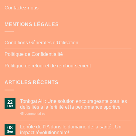
Contactez-nous
MENTIONS LÉGALES
Conditions Générales d’Utilisation
Politique de Confidentialité
Politique de retour et de remboursement
ARTICLES RÉCENTS
Tonkgat Ali : Une solution encourageante pour les
22
Oct
défis liés à la fertilité et la performance sportive
sur
45 commentaires
Tonkgat
Ali
:
Le rôle de l’IA dans le domaine de la santé : Un
08
Une
Sep
impact révolutionnaire!
solution