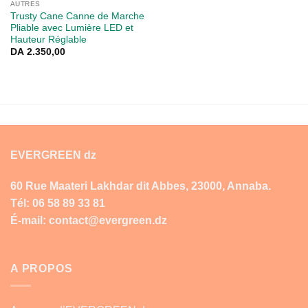
AUTRES
Trusty Cane Canne de Marche
Pliable avec Lumière LED et
Hauteur Réglable
DA
2.350,00
EVERGREEN dz
60 Rue Maateri Lakhdar dit Abbes, 23000, Annaba.
Tél: 06 58 89 33 81
É-mail: contact@evergreen.dz
A PROPOS