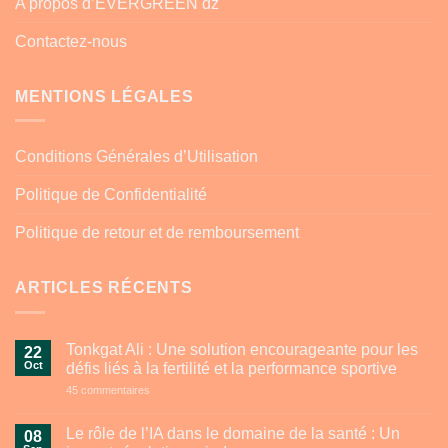
A propos d’EVERGREEN dz
Contactez-nous
MENTIONS LÉGALES
Conditions Générales d’Utilisation
Politique de Confidentialité
Politique de retour et de remboursement
ARTICLES RÉCENTS
Tonkgat Ali : Une solution encourageante pour les
22
Oct
défis liés à la fertilité et la performance sportive
sur
45 commentaires
Tonkgat
Ali
:
Le rôle de l’IA dans le domaine de la santé : Un
08
Une