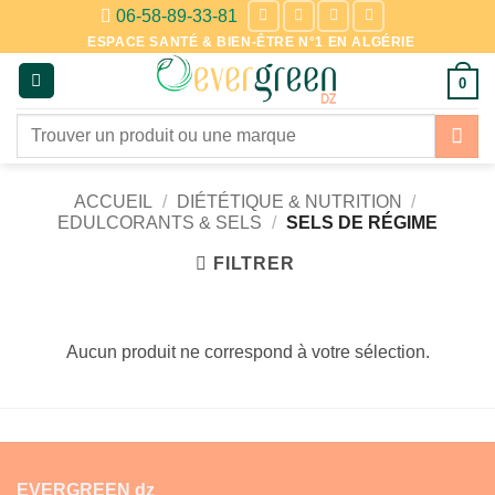
Passer
06-58-89-33-81
au
ESPACE SANTÉ & BIEN-ÊTRE N°1 EN ALGÉRIE
contenu
0
Recherche
pour :
ACCUEIL
/
DIÉTÉTIQUE & NUTRITION
/
EDULCORANTS & SELS
/
SELS DE RÉGIME
FILTRER
Aucun produit ne correspond à votre sélection.
EVERGREEN dz