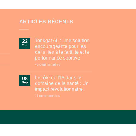
ARTICLES RÉCENTS
Tonkgat Ali : Une solution
22
Oct
encourageante pour les
défis liés à la fertilité et la
performance sportive
sur
45 commentaires
Tonkgat
Ali
:
Le rôle de l’IA dans le
08
Une
Sep
domaine de la santé : Un
solution
encourageante
impact révolutionnaire!
pour
sur
11 commentaires
les
Le
défis
rôle
liés
de
à
l’IA
la
dans
fertilité
le
et
domaine
la
de
performance
la
sportive
santé