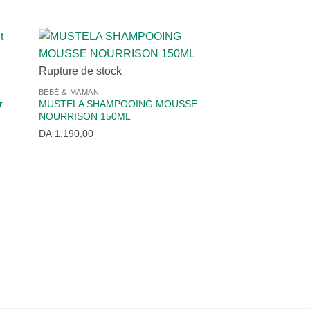
Rupture de stock
BÉBÉ & MAMAN
r
MUSTELA SHAMPOOING MOUSSE
NOURRISON 150ML
DA
1.190,00
Rupture de stock
BÉBÉ & MAMAN
Tire-lait électriqu
DA
16.800,00