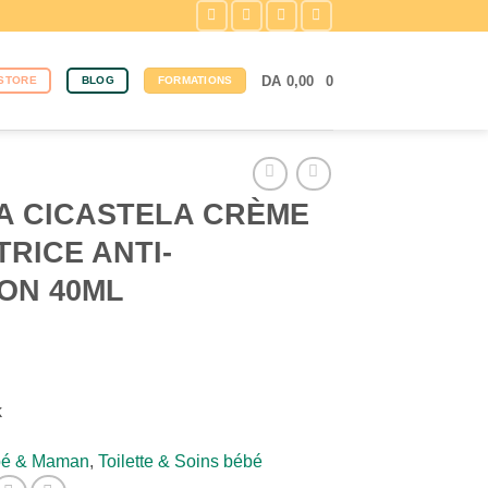
DA
0,00
0
STORE
BLOG
FORMATIONS
A CICASTELA CRÈME
RICE ANTI-
ION 40ML
k
é & Maman
,
Toilette & Soins bébé