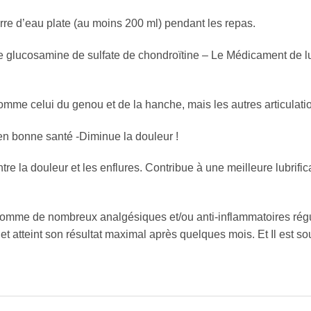
erre d’eau plate (au moins 200 ml) pendant les repas.
glucosamine de sulfate de chondroïtine – Le Médicament de lut
 comme celui du genou et de la hanche, mais les autres articulat
 en bonne santé -Diminue la douleur !
 la douleur et les enflures. Contribue à une meilleure lubrifica
omme de nombreux analgésiques et/ou anti-inflammatoires réguli
t atteint son résultat maximal après quelques mois. Et Il est 