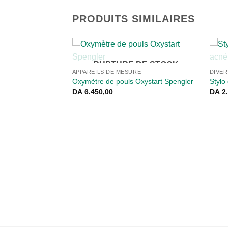
PRODUITS SIMILAIRES
RUPTURE DE STOCK
APPAREILS DE MESURE
DIVER
Oxymètre de pouls Oxystart Spengler
Stylo
DA
6.450,00
DA
2.
DE STOCK
 Yoga Épais En