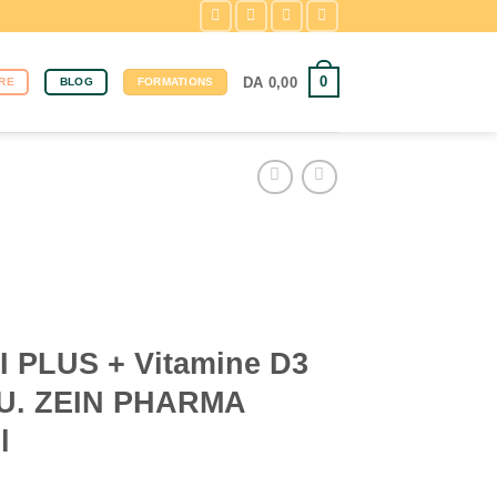
0
DA
0,00
RE
BLOG
FORMATIONS
 PLUS + Vitamine D3
I.U. ZEIN PHARMA
l