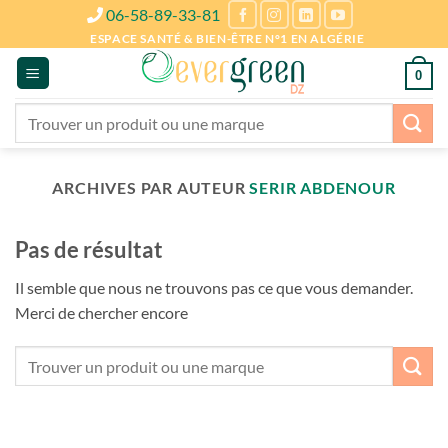
Passer
06-58-89-33-81
au
ESPACE SANTÉ & BIEN-ÊTRE N°1 EN ALGÉRIE
contenu
0
Recherche
pour :
ARCHIVES PAR AUTEUR
SERIR ABDENOUR
Pas de résultat
Il semble que nous ne trouvons pas ce que vous demander.
Merci de chercher encore