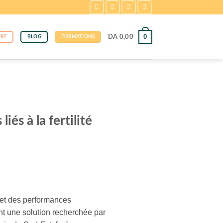
0
DA
0,00
ORE
BLOG
FORMATIONS
és à la fertilité
é et des performances
ent une solution recherchée par