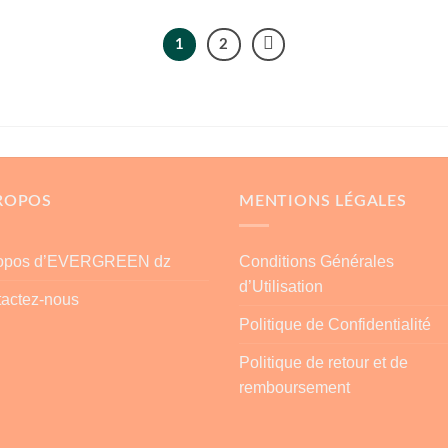
1
2
ROPOS
MENTIONS LÉGALES
ropos d’EVERGREEN dz
Conditions Générales
d’Utilisation
actez-nous
Politique de Confidentialité
Politique de retour et de
remboursement