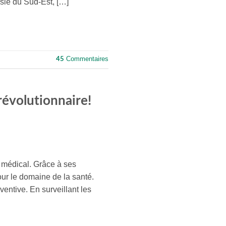
Asie du Sud-Est, […]
Commentaires
45
 révolutionnaire!
e médical. Grâce à ses
our le domaine de la santé.
entive. En surveillant les