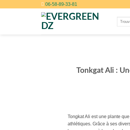
Passer
06-58-89-33-81
au
contenu
Recherc
pour :
Tonkgat Ali : Un
Tongkat Ali est une plante que 
athlétiques. Grâce à ses diver