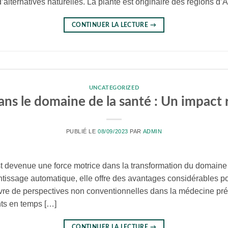
’alternatives naturelles. La plante est originaire des régions d’
CONTINUER LA LECTURE
→
UNCATEGORIZED
dans le domaine de la santé : Un impact
PUBLIÉ LE
08/09/2023
PAR
ADMIN
A) est devenue une force motrice dans la transformation du domain
ntissage automatique, elle offre des avantages considérables p
vre de perspectives non conventionnelles dans la médecine prév
ts en temps […]
CONTINUER LA LECTURE
→