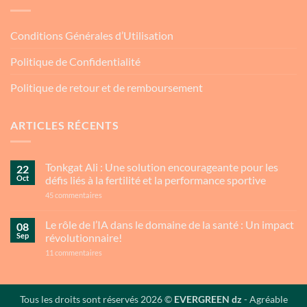
Conditions Générales d’Utilisation
Politique de Confidentialité
Politique de retour et de remboursement
ARTICLES RÉCENTS
Tonkgat Ali : Une solution encourageante pour les
22
Oct
défis liés à la fertilité et la performance sportive
sur
45 commentaires
Tonkgat
Ali
:
Le rôle de l’IA dans le domaine de la santé : Un impact
08
Une
Sep
révolutionnaire!
solution
encourageante
sur
11 commentaires
pour
Le
les
rôle
défis
de
liés
l’IA
à
dans
Tous les droits sont réservés 2026 ©
EVERGREEN dz
- Agréable
la
le