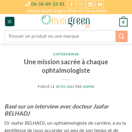
Passer
06-58-89-33-81
au
ESPACE SANTÉ & BIEN-ÊTRE N°1 EN ALGÉRIE
contenu
0
Recherche
pour :
L'INTERVIEWER
Une mission sacrée à chaque
ophtalmologiste
PUBLIÉ LE
20/01/2022
PAR
ADMIN
Basé sur un interview avec docteur Jaafar
BELHADJ
Dr Jaafar BELHADJ, un ophtalmologiste de carrière, a eu la
gentillesse de nous accorder un peu de son temps et de