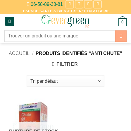
Passer
06-58-89-33-81
au
ESPACE SANTÉ & BIEN-ÊTRE N°1 EN ALGÉRIE
contenu
0
Recherche
pour :
ACCUEIL
/
PRODUITS IDENTIFIÉS “ANTI CHUTE”
FILTRER