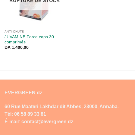
RUPTURE DE STOCK
ANTI-CHUTE
JUVAMINE Force caps 30
comprimés
DA
1.400,00
EVERGREEN dz
60 Rue Maateri Lakhdar dit Abbes, 23000, Annaba.
Tél: 06 58 89 33 81
É-mail: contact@evergreen.dz