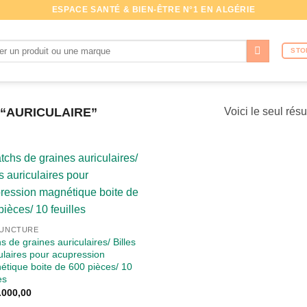
ESPACE SANTÉ & BIEN-ÊTRE N°1 EN ALGÉRIE
che
STO
 “AURICULAIRE”
Voici le seul résu
UNCTURE
s de graines auriculaires/ Billes
ulaires pour acupression
tique boite de 600 pièces/ 10
es
.000,00