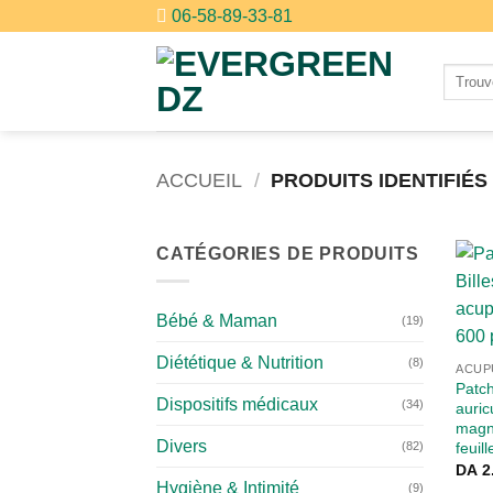
Passer
06-58-89-33-81
au
contenu
Recher
pour :
ACCUEIL
/
PRODUITS IDENTIFIÉS
CATÉGORIES DE PRODUITS
Bébé & Maman
(19)
Diététique & Nutrition
(8)
ACUP
Patch
Dispositifs médicaux
(34)
auric
magné
Divers
(82)
feuill
DA
2
Hygiène & Intimité
(9)