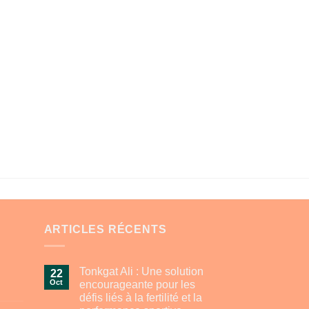
ARTICLES RÉCENTS
Tonkgat Ali : Une solution
22
Oct
encourageante pour les
défis liés à la fertilité et la