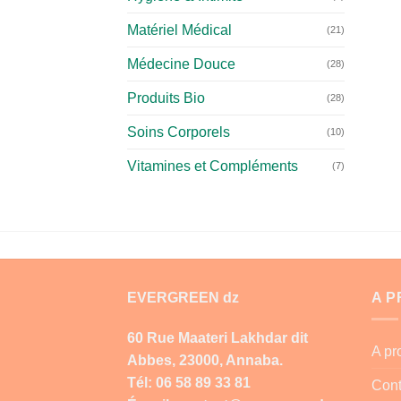
Matériel Médical
(21)
Médecine Douce
(28)
Produits Bio
(28)
Soins Corporels
(10)
Vitamines et Compléments
(7)
EVERGREEN dz
A 
60 Rue Maateri Lakhdar dit
A p
Abbes, 23000, Annaba.
Tél: 06 58 89 33 81
Cont