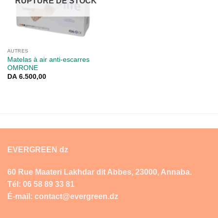
RUPTURE DE STOCK
AUTRES
Matelas à air anti-escarres
OMRONE
DA
6.500,00
EVERGREEN dz
60 Rue Maateri Lakhdar dit Abbes, 23000, Annaba.
Tél: 06 58 89 33 81
É-mail: contact@evergreen.dz