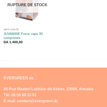
RUPTURE DE STOCK
ANTI-CHUTE
JUVAMINE Force caps 30
comprimés
DA
1.400,00
EVERGREEN dz
60 Rue Maateri Lakhdar dit Abbes, 23000, Annaba.
Tél: 06 58 89 33 81
É-mail: contact@evergreen.dz