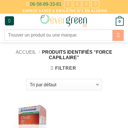
Passer
06-58-89-33-81
au
ESPACE SANTÉ & BIEN-ÊTRE N°1 EN ALGÉRIE
contenu
0
Recherche
pour :
ACCUEIL
/
PRODUITS IDENTIFIÉS “FORCE
CAPILLAIRE”
FILTRER