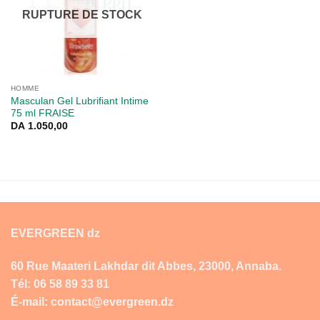
RUPTURE DE STOCK
HOMME
Masculan Gel Lubrifiant Intime
75 ml FRAISE
DA
1.050,00
EVERGREEN dz
60 Rue Maateri Lakhdar dit Abbes, 23000, Annaba.
Tél: 06 58 89 33 81
É-mail: contact@evergreen.dz