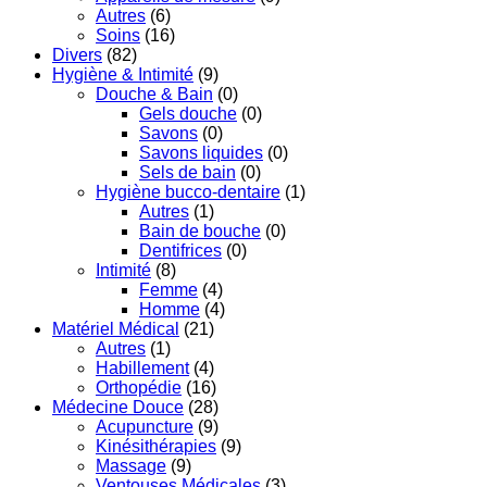
Autres
(6)
Soins
(16)
Divers
(82)
Hygiène & Intimité
(9)
Douche & Bain
(0)
Gels douche
(0)
Savons
(0)
Savons liquides
(0)
Sels de bain
(0)
Hygiène bucco-dentaire
(1)
Autres
(1)
Bain de bouche
(0)
Dentifrices
(0)
Intimité
(8)
Femme
(4)
Homme
(4)
Matériel Médical
(21)
Autres
(1)
Habillement
(4)
Orthopédie
(16)
Médecine Douce
(28)
Acupuncture
(9)
Kinésithérapies
(9)
Massage
(9)
Ventouses Médicales
(3)