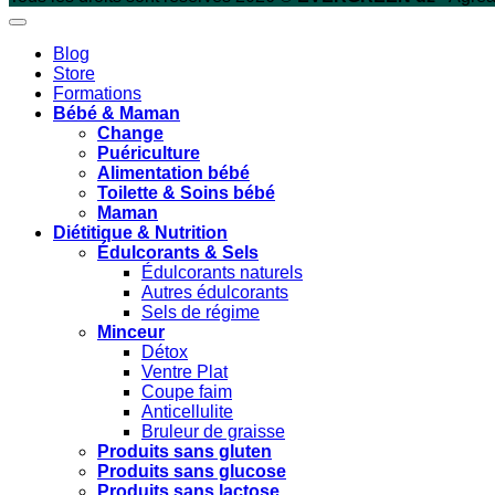
Blog
Store
Formations
Bébé & Maman
Change
Puériculture
Alimentation bébé
Toilette & Soins bébé
Maman
Diétitique & Nutrition
Édulcorants & Sels
Édulcorants naturels
Autres édulcorants
Sels de régime
Minceur
Détox
Ventre Plat
Coupe faim
Anticellulite
Bruleur de graisse
Produits sans gluten
Produits sans glucose
Produits sans lactose