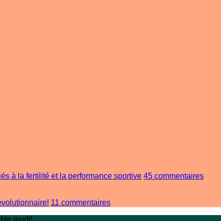
sur
s à la fertilité et la performance sportive
45 commentaires
Tonk
Ali
sur
:
évolutionnaire!
11 commentaires
Le
Une
ble jeudi!
rôle
solut