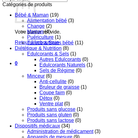
Catégories de produits
Bébé & Maman
(19)
Alimentation bébé
(3)
Change
(2)
Maman
(4)
Votre panier est vide.
Puériculture
(1)
Retour à la boutique
Toilette & Soins bébé
(11)
Diététique & Nutrition
(8)
Edulcorants & Sels
(1)
Autres Edulcorants
(0)
0
Edulcorants Naturels
(1)
Sels de Régime
(0)
Minceur
(6)
Anti-cellulite
(0)
Bruleur de graisse
(1)
Coupe faim
(0)
Détox
(0)
Ventre plat
(0)
Produits sans glucose
(1)
Produits sans gluten
(0)
Produits sans lactose
(0)
Dispositifs médicaux
(34)
Administration de médicament
(3)
Appareils de mesure
(9)