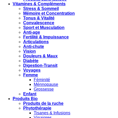
Vitamines & Compléments
Stress & Sommeil
Mémoire et Concentration
Tonus & Vitalité
Convalescence
Sport et Musculation
Anti-age
Fertilité & Impuissance
Articulations
Anti-chute
Vision
Douleurs & Maux
Diabète
Digestion-Transit
Voyages
Femme
Féminité
Ménnopause
Grossesse
Enfant
Produits Bio
Produits de la ruche
Phytothérapie
Tisanes & Infusions
Vinaigres