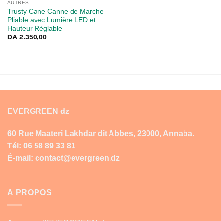
AUTRES
Trusty Cane Canne de Marche
Pliable avec Lumière LED et
Hauteur Réglable
DA
2.350,00
EVERGREEN dz
60 Rue Maateri Lakhdar dit Abbes, 23000, Annaba.
Tél: 06 58 89 33 81
É-mail: contact@evergreen.dz
A PROPOS