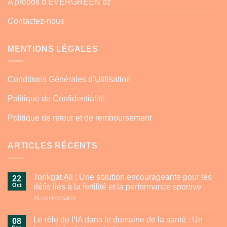
A propos d’EVERGREEN dz
Contactez-nous
MENTIONS LÉGALES
Conditions Générales d’Utilisation
Politique de Confidentialité
Politique de retour et de remboursement
ARTICLES RÉCENTS
Tonkgat Ali : Une solution encourageante pour les
22
Oct
défis liés à la fertilité et la performance sportive
sur
45 commentaires
Tonkgat
Ali
:
Le rôle de l’IA dans le domaine de la santé : Un
08
Une