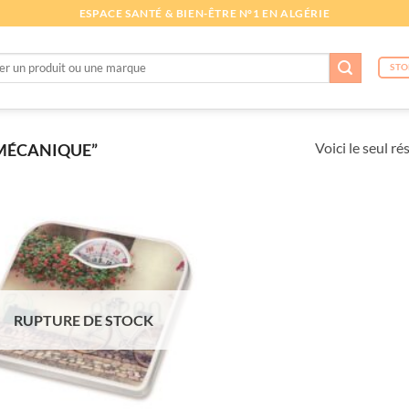
ESPACE SANTÉ & BIEN-ÊTRE N°1 EN ALGÉRIE
he
STO
Voici le seul ré
“MÉCANIQUE”
RUPTURE DE STOCK