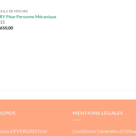
EILS DE MESURE
Y Pèse-Personne Mécanique
15
.650,00
ROPOS
MENTIONS LÉGALES
opos d’EVERGREEN dz
Conditions Générales d’Utilis