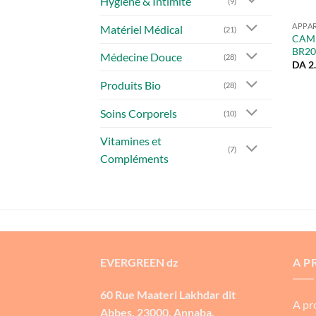
Hygiène & Intimité
(9)
APPAR
Matériel Médical
(21)
CAMR
BR20
Médecine Douce
(28)
DA
2
Produits Bio
(28)
Soins Corporels
(10)
Vitamines et
(7)
Compléments
EVERGREEN dz
A P
60 Rue Maateri Lakhdar dit
A pr
Abbes, 23000, Annaba.