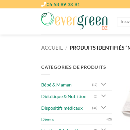
Passer
06-58-89-33-81
au
contenu
Recherc
pour :
ACCUEIL
/
PRODUITS IDENTIFIÉS 
CATÉGORIES DE PRODUITS
Bébé & Maman
(19)
Diététique & Nutrition
(8)
Dispositifs médicaux
(34)
Divers
(82)