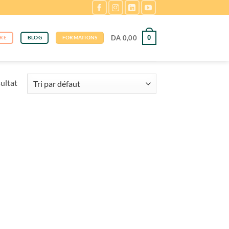
DA
0,00
0
RE
BLOG
FORMATIONS
sultat