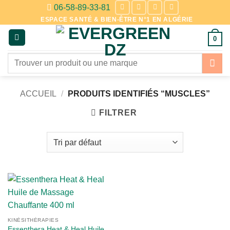
Passer
06-58-89-33-81
au
ESPACE SANTÉ & BIEN-ÊTRE N°1 EN ALGÉRIE
contenu
0
Recherche
pour :
ACCUEIL
/
PRODUITS IDENTIFIÉS “MUSCLES”
FILTRER
KINÉSITHÉRAPIES
Essenthera Heat & Heal Huile