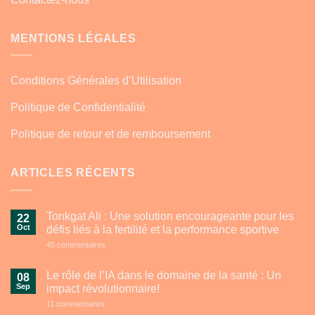
MENTIONS LÉGALES
Conditions Générales d’Utilisation
Politique de Confidentialité
Politique de retour et de remboursement
ARTICLES RÉCENTS
Tonkgat Ali : Une solution encourageante pour les
22
Oct
défis liés à la fertilité et la performance sportive
sur
45 commentaires
Tonkgat
Ali
:
Le rôle de l’IA dans le domaine de la santé : Un
08
Une
Sep
impact révolutionnaire!
solution
encourageante
sur
11 commentaires
pour
Le