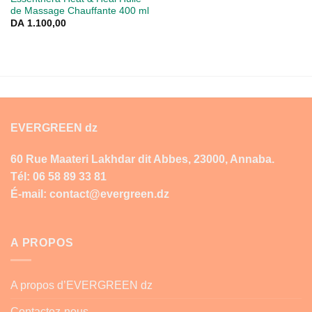
de Massage Chauffante 400 ml
DA
1.100,00
EVERGREEN dz
60 Rue Maateri Lakhdar dit Abbes, 23000, Annaba.
Tél: 06 58 89 33 81
É-mail: contact@evergreen.dz
A PROPOS
A propos d’EVERGREEN dz
Contactez-nous