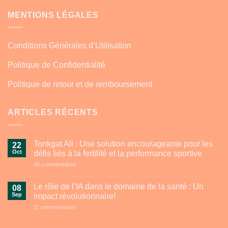
MENTIONS LÉGALES
Conditions Générales d’Utilisation
Politique de Confidentialité
Politique de retour et de remboursement
ARTICLES RÉCENTS
Tonkgat Ali : Une solution encourageante pour les
22
Oct
défis liés à la fertilité et la performance sportive
sur
45 commentaires
Tonkgat
Ali
:
Le rôle de l’IA dans le domaine de la santé : Un
08
Une
Sep
impact révolutionnaire!
solution
encourageante
sur
11 commentaires
pour
Le
les
rôle
défis
de