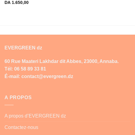
DA
1.650,00
EVERGREEN dz
60 Rue Maateri Lakhdar dit Abbes, 23000, Annaba.
Tél: 06 58 89 33 81
É-mail: contact@evergreen.dz
A PROPOS
A propos d’EVERGREEN dz
Contactez-nous