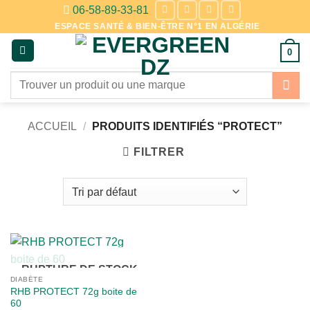
Passer
06-58-89-33-81
au
ESPACE SANTÉ & BIEN-ÊTRE N°1 EN ALGÉRIE
contenu
0
Recherche
pour :
ACCUEIL
/
PRODUITS IDENTIFIÉS “PROTECT”
FILTRER
RUPTURE DE STOCK
DIABÈTE
RHB PROTECT 72g boite de
60