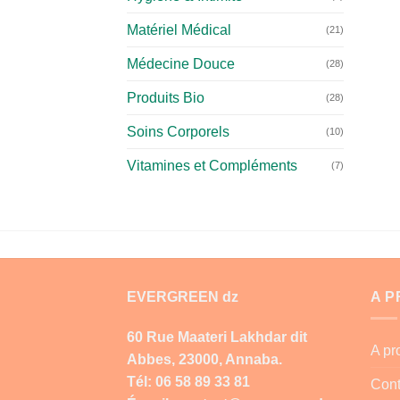
Matériel Médical
(21)
Médecine Douce
(28)
Produits Bio
(28)
Soins Corporels
(10)
Vitamines et Compléments
(7)
EVERGREEN dz
A 
60 Rue Maateri Lakhdar dit
A p
Abbes, 23000, Annaba.
Tél: 06 58 89 33 81
Cont