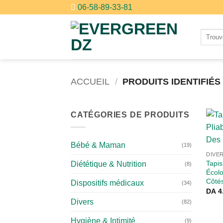
Passer
06-58-89-33-81
au
contenu
Recher
pour :
ACCUEIL
/
PRODUITS IDENTIFIÉS
CATÉGORIES DE PRODUITS
Bébé & Maman
(19)
DIVE
Tapis
Diététique & Nutrition
(8)
Écol
Côté
Dispositifs médicaux
(34)
DA
4
Divers
(82)
Hygiène & Intimité
(9)