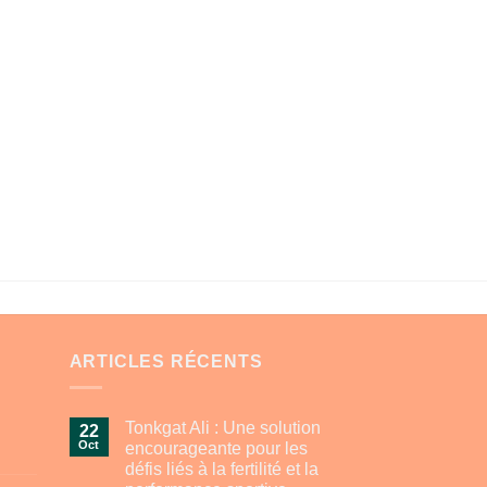
ARTICLES RÉCENTS
Tonkgat Ali : Une solution
22
Oct
encourageante pour les
défis liés à la fertilité et la