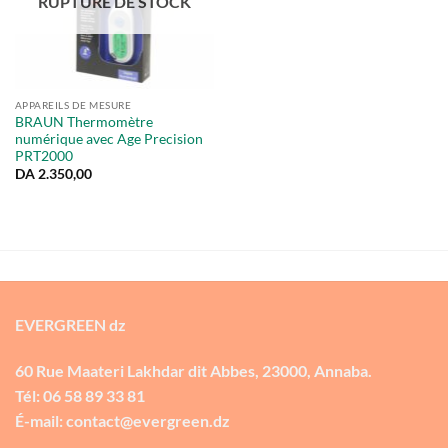
RUPTURE DE STOCK
APPAREILS DE MESURE
BRAUN Thermomètre
numérique avec Age Precision
PRT2000
DA
2.350,00
EVERGREEN dz
60 Rue Maateri Lakhdar dit Abbes, 23000, Annaba.
Tél: 06 58 89 33 81
É-mail: contact@evergreen.dz