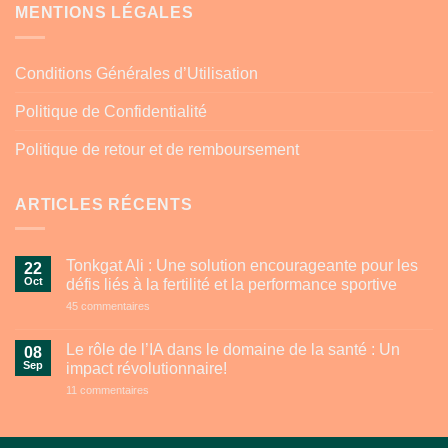
MENTIONS LÉGALES
Conditions Générales d’Utilisation
Politique de Confidentialité
Politique de retour et de remboursement
ARTICLES RÉCENTS
Tonkgat Ali : Une solution encourageante pour les
22
Oct
défis liés à la fertilité et la performance sportive
sur
45 commentaires
Tonkgat
Ali
:
Le rôle de l’IA dans le domaine de la santé : Un
08
Une
Sep
impact révolutionnaire!
solution
encourageante
sur
11 commentaires
pour
Le
les
rôle
défis
de
liés
l’IA