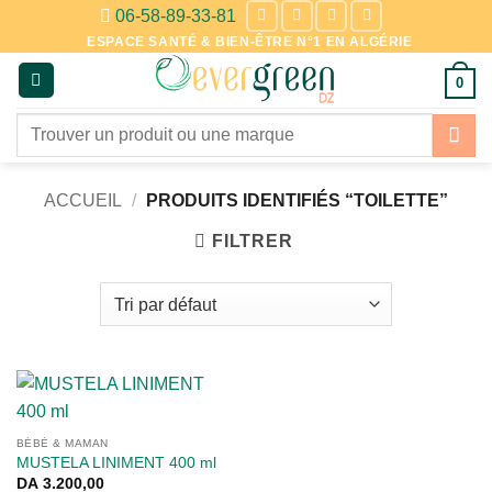
Passer
06-58-89-33-81
au
ESPACE SANTÉ & BIEN-ÊTRE N°1 EN ALGÉRIE
contenu
0
Recherche
pour :
ACCUEIL
/
PRODUITS IDENTIFIÉS “TOILETTE”
FILTRER
BÉBÉ & MAMAN
MUSTELA LINIMENT 400 ml
DA
3.200,00