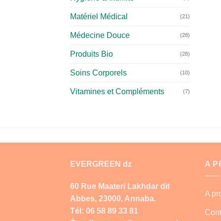
Matériel Médical
(21)
Médecine Douce
(28)
Produits Bio
(28)
Soins Corporels
(10)
Vitamines et Compléments
(7)
EVERGREEN dz
A 
60 Rue Maateri Lakhdar dit
A p
Abbes, 23000, Annaba.
Tél: 06 58 89 33 81
Cont