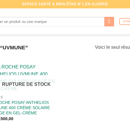
ESPACE SANTÉ & BIEN-ÊTRE N°1 EN ALGÉRIE
che
STO
 “UVMUNE”
Voici le seul résu
RUPTURE DE STOCK
RS
OCHE POSAY ANTHELIOS
UNE 400 CRÈME SOLAIRE
AGE EN GEL-CRÈME
.500,00