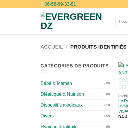
Passer
06-58-89-33-81
au
contenu
Recher
pour :
ACCUEIL
/
PRODUITS IDENTIFIÉS
CATÉGORIES DE PRODUITS
Bébé & Maman
(19)
Diététique & Nutrition
(8)
DIVE
LA R
Dispositifs médicaux
(34)
UVM
VIS
Divers
(82)
DA
4
Hygiène & Intimité
(9)