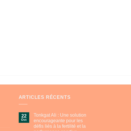
ARTICLES RÉCENTS
Tonkgat Ali : Une solution
22
Oct
encourageante pour les
défis liés à la fertilité et la