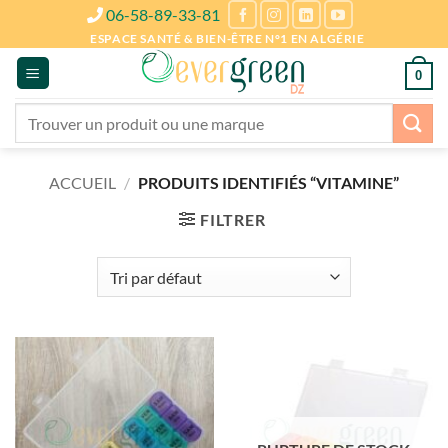
Passer
06-58-89-33-81
au
ESPACE SANTÉ & BIEN-ÊTRE N°1 EN ALGÉRIE
contenu
0
Recherche
pour :
ACCUEIL
/
PRODUITS IDENTIFIÉS “VITAMINE”
FILTRER