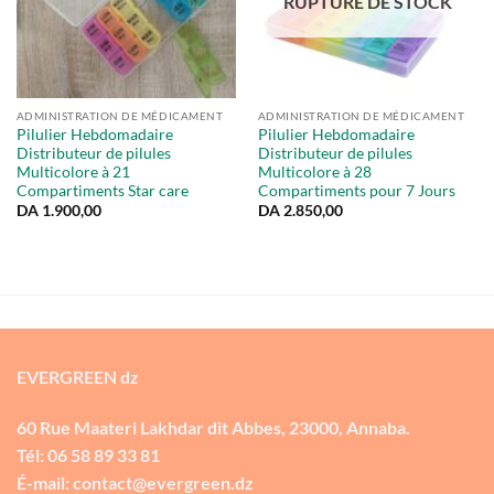
RUPTURE DE STOCK
ADMINISTRATION DE MÉDICAMENT
ADMINISTRATION DE MÉDICAMENT
Pilulier Hebdomadaire
Pilulier Hebdomadaire
Distributeur de pilules
Distributeur de pilules
Multicolore à 21
Multicolore à 28
Compartiments Star care
Compartiments pour 7 Jours
DA
1.900,00
DA
2.850,00
EVERGREEN dz
60 Rue Maateri Lakhdar dit Abbes, 23000, Annaba.
Tél: 06 58 89 33 81
É-mail: contact@evergreen.dz