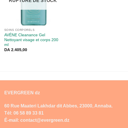
RUPTURE DE STOCK
SOINS CORPORELS
AVÉNE Cleanance Gel
Nettoyant visage et corps 200
ml
DA
2.405,00
EVERGREEN dz
60 Rue Maateri Lakhdar dit Abbes, 23000, Annaba.
Tél: 06 58 89 33 81
É-mail: contact@evergreen.dz