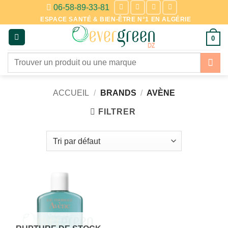
Passer
06-58-89-33-81
au
ESPACE SANTÉ & BIEN-ÊTRE N°1 EN ALGÉRIE
contenu
0
Recherche
pour :
ACCUEIL
/
BRANDS
/
AVÈNE
FILTRER