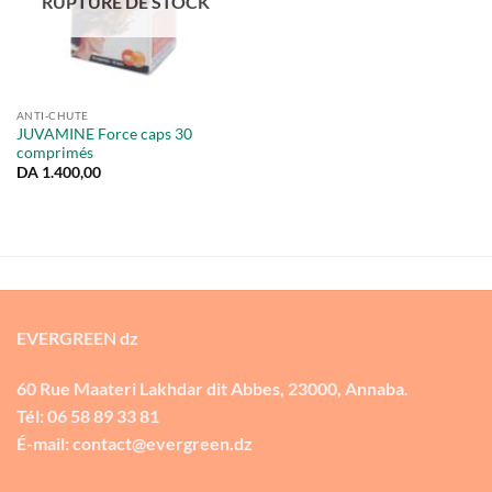
RUPTURE DE STOCK
ANTI-CHUTE
JUVAMINE Force caps 30
comprimés
DA
1.400,00
EVERGREEN dz
60 Rue Maateri Lakhdar dit Abbes, 23000, Annaba.
Tél: 06 58 89 33 81
É-mail: contact@evergreen.dz