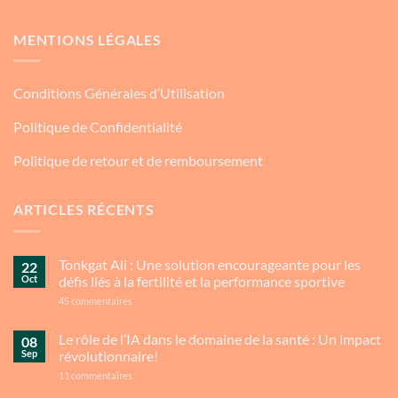
MENTIONS LÉGALES
Conditions Générales d’Utilisation
Politique de Confidentialité
Politique de retour et de remboursement
ARTICLES RÉCENTS
Tonkgat Ali : Une solution encourageante pour les
22
Oct
défis liés à la fertilité et la performance sportive
sur
45 commentaires
Tonkgat
Ali
:
Le rôle de l’IA dans le domaine de la santé : Un impact
08
Une
Sep
révolutionnaire!
solution
encourageante
sur
11 commentaires
pour
Le
les
rôle