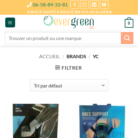
Passer
06-58-89-33-81
au
ESPACE SANTÉ & BIEN-ÊTRE N°1 EN ALGÉRIE
contenu
0
Recherche
pour :
ACCUEIL
/
BRANDS
/
YC
FILTRER