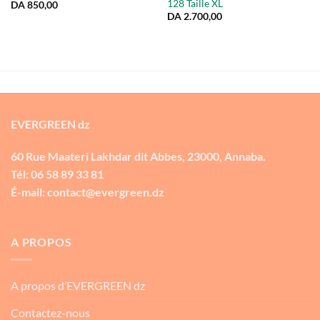
128 Taille XL
DA
850,00
DA
2.700,00
EVERGREEN dz
60 Rue Maateri Lakhdar dit Abbes, 23000, Annaba.
Tél: 06 58 89 33 81
É-mail: contact@evergreen.dz
A PROPOS
A propos d’EVERGREEN dz
Contactez-nous