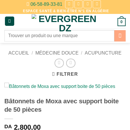
Passer
06-58-89-33-81
au
ESPACE SANTÉ & BIEN-ÊTRE N°1 EN ALGÉRIE
contenu
0
Recherche
pour :
ACCUEIL
/
MÉDECINE DOUCE
/
ACUPUNCTURE
FILTRER
Bâtonnets de Moxa avec support boite
de 50 pièces
2.800,00
DA