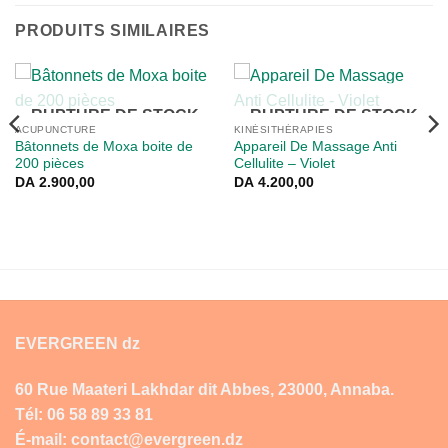
PRODUITS SIMILAIRES
RUPTURE DE STOCK
RUPTURE DE STOCK
ACUPUNCTURE
KINÉSITHÉRAPIES
Bâtonnets de Moxa boite de
Appareil De Massage Anti
200 pièces
Cellulite – Violet
DA
2.900,00
DA
4.200,00
EVERGREEN dz
60 Rue Maateri Lakhdar dit Abbes, 23000, Annaba.
Tél: 06 58 89 33 81
É-mail: contact@evergreen.dz