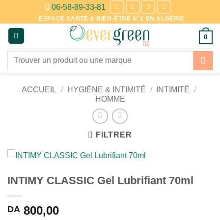
Passer
06-58-89-33-81
au
ESPACE SANTÉ & BIEN-ÊTRE N°1 EN ALGÉRIE
contenu
0
Recherche
pour :
ACCUEIL
/
HYGIÈNE & INTIMITÉ
/
INTIMITÉ
/
HOMME
FILTRER
INTIMY CLASSIC Gel Lubrifiant 70ml
800,00
DA