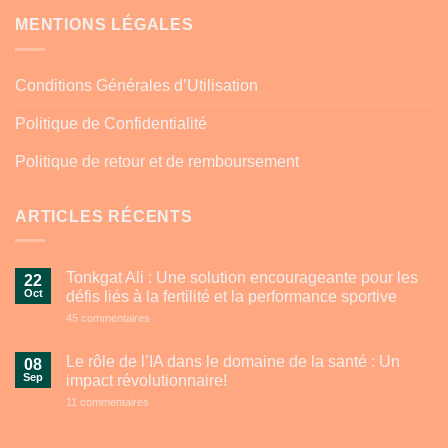
MENTIONS LÉGALES
Conditions Générales d’Utilisation
Politique de Confidentialité
Politique de retour et de remboursement
ARTICLES RÉCENTS
Tonkgat Ali : Une solution encourageante pour les
22
Oct
défis liés à la fertilité et la performance sportive
sur
45 commentaires
Tonkgat
Ali
:
Le rôle de l’IA dans le domaine de la santé : Un
08
Une
Sep
impact révolutionnaire!
solution
encourageante
sur
11 commentaires
pour
Le
les
rôle
défis
de
liés