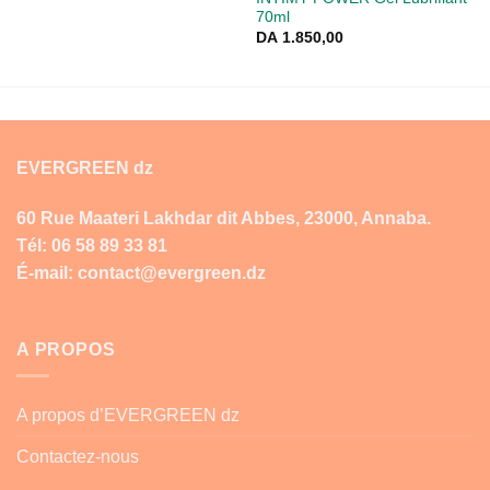
70ml
DA
1.850,00
EVERGREEN dz
60 Rue Maateri Lakhdar dit Abbes, 23000, Annaba.
Tél: 06 58 89 33 81
É-mail: contact@evergreen.dz
A PROPOS
A propos d’EVERGREEN dz
Contactez-nous