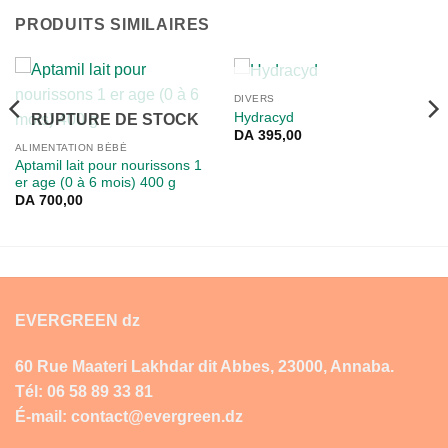
PRODUITS SIMILAIRES
RUPTURE DE STOCK
DIVERS
Hydracyd
RUPTURE DE STOCK
DA
395,00
ALIMENTATION BÉBÉ
Aptamil lait pour nourissons 1
er age (0 à 6 mois) 400 g
DA
700,00
EVERGREEN dz
60 Rue Maateri Lakhdar dit Abbes, 23000, Annaba.
Tél: 06 58 89 33 81
É-mail: contact@evergreen.dz