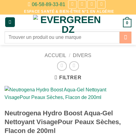
Passer
06-58-89-33-81
au
ESPACE SANTÉ & BIEN-ÊTRE N°1 EN ALGÉRIE
contenu
0
Recherche
pour :
ACCUEIL
/
DIVERS
FILTRER
Neutrogena Hydro Boost Aqua-Gel
Nettoyant VisagePour Peaux Sèches,
Flacon de 200ml