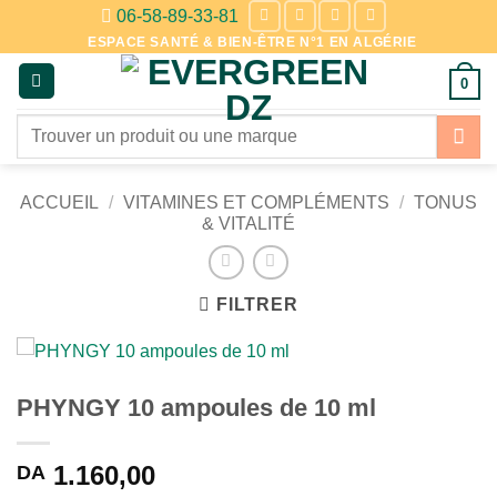
Passer
06-58-89-33-81
au
ESPACE SANTÉ & BIEN-ÊTRE N°1 EN ALGÉRIE
contenu
0
Recherche
pour :
ACCUEIL
/
VITAMINES ET COMPLÉMENTS
/
TONUS
& VITALITÉ
FILTRER
PHYNGY 10 ampoules de 10 ml
1.160,00
DA