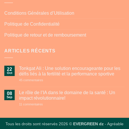
Conditions Générales d’Utilisation
Politique de Confidentialité
Politique de retour et de remboursement
ARTICLES RÉCENTS
Tonkgat Ali : Une solution encourageante pour les
22
Oct
défis liés à la fertilité et la performance sportive
sur
45 commentaires
Tonkgat
Ali
:
Le rôle de l’IA dans le domaine de la santé : Un
08
Une
Sep
impact révolutionnaire!
solution
encourageante
sur
11 commentaires
pour
Le
les
rôle
défis
de
liés
l’IA
à
dans
Tous les droits sont réservés 2026 ©
EVERGREEN dz
- Agréable
la
le
fertilité