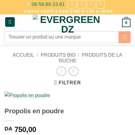
Passer
06-58-89-33-81
au
ESPACE SANTÉ & BIEN-ÊTRE N°1 EN ALGÉRIE
contenu
0
Recherche
pour :
ACCUEIL
/
PRODUITS BIO
/
PRODUITS DE LA
RUCHE
FILTRER
Propolis en poudre
750,00
DA