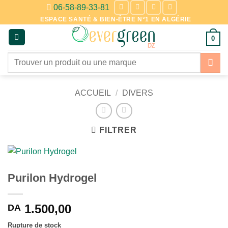
Passer
06-58-89-33-81
au
ESPACE SANTÉ & BIEN-ÊTRE N°1 EN ALGÉRIE
contenu
0
Recherche
pour :
ACCUEIL
/
DIVERS
FILTRER
Purilon Hydrogel
1.500,00
DA
Rupture de stock