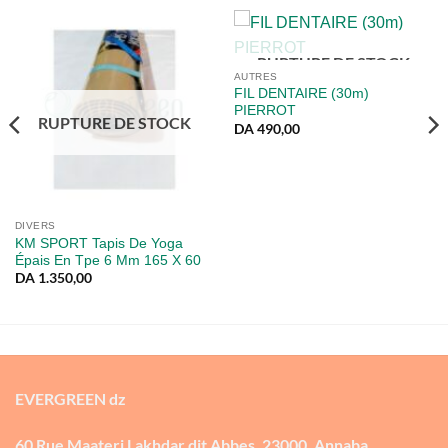
RUPTURE DE STOCK
AUTRES
FIL DENTAIRE (30m)
PIERROT
RUPTURE DE STOCK
DA
490,00
DIVERS
KM SPORT Tapis De Yoga
Épais En Tpe 6 Mm 165 X 60
DA
1.350,00
EVERGREEN dz
60 Rue Maateri Lakhdar dit Abbes, 23000, Annaba.