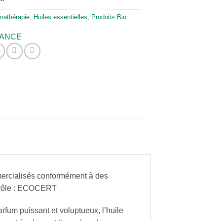
mathérapie
,
Huiles essentielles
,
Produits Bio
SANCE
mmercialisés conformément à des
ontrôle : ECOCERT
arfum puissant et voluptueux, l’huile