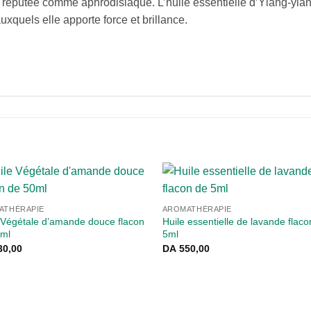
 réputée comme aphrodisiaque. L’huile essentielle d’Ylang-yla
xquels elle apporte force et brillance.
ATHÉRAPIE
AROMATHÉRAPIE
 Végétale d’amande douce flacon
Huile essentielle de lavande flaco
0ml
5ml
0,00
DA
550,00