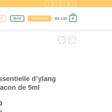
0
DA
0,00
RE
BLOG
FORMATIONS
ssentielle d’ylang
lacon de 5ml
0
ck