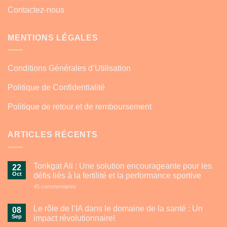
Contactez-nous
MENTIONS LÉGALES
Conditions Générales d’Utilisation
Politique de Confidentialité
Politique de retour et de remboursement
ARTICLES RÉCENTS
Tonkgat Ali : Une solution encourageante pour les
22
Oct
défis liés à la fertilité et la performance sportive
sur
45 commentaires
Tonkgat
Ali
:
Le rôle de l’IA dans le domaine de la santé : Un
08
Une
Sep
impact révolutionnaire!
solution
encourageante