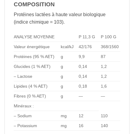
COMPOSITION
Protéines lactées à haute valeur biologique
(indice chimique = 103).
ANALYSE MOYENNE
P 11,3 G
P 100 G
Valeur énergétique
kcal/kJ
42/176
368/1560
Protéines (95 % AET)
g
9,9
87
Glucides (1 % AET)
g
0,14
1,2
– Lactose
g
0,14
1,2
Lipides (4 % AET)
g
0,18
1,6
Fibres (0 % AET)
g
—
—
Minéraux :
– Sodium
mg
12
110
– Potassium
mg
16
140