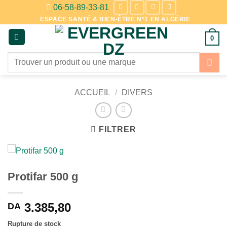
Passer
06-58-89-33-81
au
ESPACE SANTÉ & BIEN-ÊTRE N°1 EN ALGÉRIE
contenu
0
Recherche
pour :
ACCUEIL
/
DIVERS
FILTRER
Protifar 500 g
3.385,80
DA
Rupture de stock