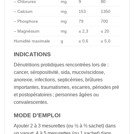
– Chlorures
mg
9
80
– Calcium
mg
153
1350
– Phosphore
mg
79
700
– Magnésium
mg
≤ 2,3
≤ 20
Humidité maximale
g
≤ 0,6
≤ 5,0
INDICATIONS
Dénutritions protidiques rencontrées lors de :
cancer, séropositivité, sida, mucoviscidose,
anorexie, infections, septicémies, brûlures
importantes, traumatismes, escarres, périodes pré
et postopératoires ; personnes âgées ou
convalescentes.
MODE D’EMPLOI
Ajouter 2 à 3 mesurettes (ou ½ à ⅔ sachet) dans
un yaourt, 4 à 5 mesurettes (ou 1 sachet) dans