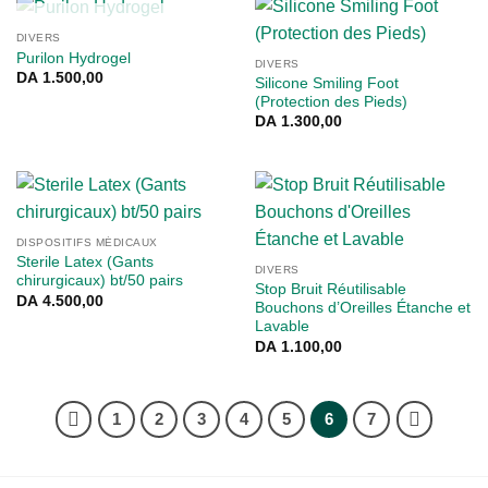
RUPTURE DE STOCK
DIVERS
Purilon Hydrogel
DIVERS
DA
1.500,00
Silicone Smiling Foot
(Protection des Pieds)
DA
1.300,00
DISPOSITIFS MÉDICAUX
Sterile Latex (Gants
DIVERS
chirurgicaux) bt/50 pairs
Stop Bruit Réutilisable
DA
4.500,00
Bouchons d’Oreilles Étanche et
Lavable
DA
1.100,00
1
2
3
4
5
6
7