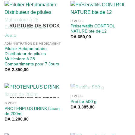
DIVERS
RUPTURE DE STOCK
Préservatifs CONTROL
NATURE bte de 12
DA
650,00
ADMINISTRATION DE MÉDICAMENT
Pilulier Hebdomadaire
Distributeur de pilules
Multicolore à 28
Compartiments pour 7 Jours
DA
2.850,00
RUPTURE DE STOCK
DIVERS
RUPTURE DE STOCK
Protifar 500 g
DIVERS
DA
3.385,80
PROTENPLUS DRINK flacon
de 200ml
DA
1.200,00