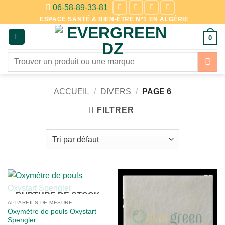
Passer
06-58-89-33-81
au
ESPACE SANTÉ & BIEN-ÊTRE N°1 EN ALGÉRIE
contenu
0
Recherche
pour :
ACCUEIL
/
DIVERS
/
PAGE 6
FILTRER
RUPTURE DE STOCK
APPAREILS DE MESURE
Oxymètre de pouls Oxystart
Spengler